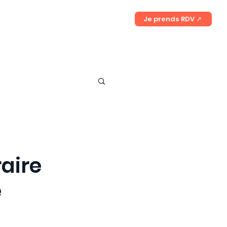
es
Contactez-nous
Je prends RDV ↗
raire
e