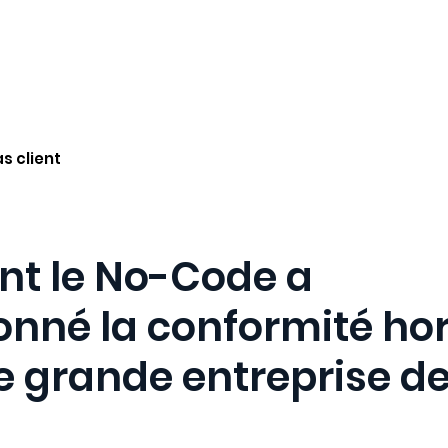
e naotech
Nos solutions
Naopack
Ressourc
s client
t le No-Code a
onné la conformité ho
e grande entreprise d