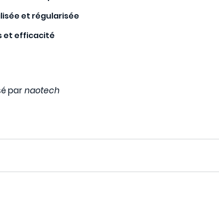
ilisée et régularisée
s et efficacité
é par 
naotech