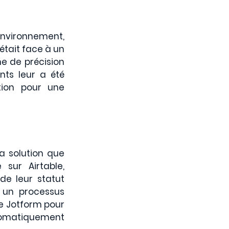
environnement, 
tait face à un 
e de précision 
ts leur a été 
tion pour une 
a solution que 
ur Airtable, 
e leur statut 
 un processus 
e Jotform pour 
omatiquement 