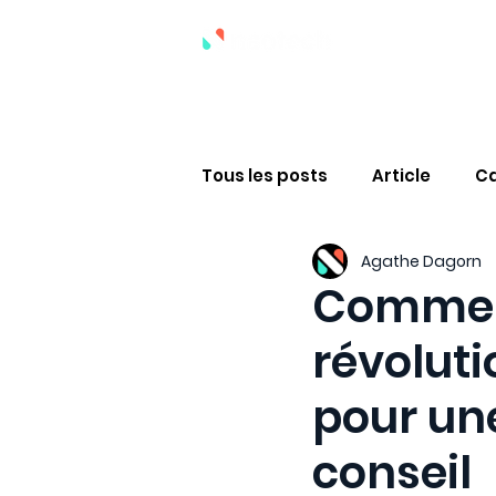
La méthod
Tous les posts
Article
Ca
Agathe Dagorn
Commen
révoluti
pour un
conseil