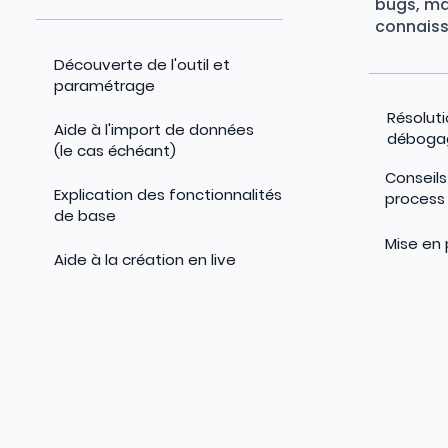
bugs, m
connaiss
Découverte de l'outil et
paramétrage
Résolut
Aide à l'import de données
déboga
(le cas échéant)
Conseils
Explication des fonctionnalités
process
de base
Mise en 
Aide à la création en live