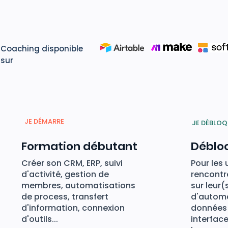
Coaching disponible
sur
JE DÉMARRE
JE DÉBLOQ
Formation débutant
Déblo
Créer son CRM, ERP, suivi
Pour les 
d'activité, gestion de
rencontre
membres, automatisations
sur leur(s
de process, transfert
d'automa
d'information, connexion
données 
d'outils...
interface