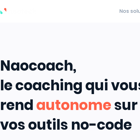
La méthode naotech
Nos sol
Naocoach,
le coaching qui vou
rend
autonome
sur
vos outils no-code